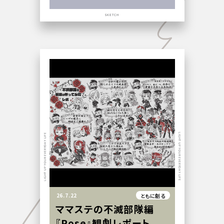
SKETCH
LIGHT UP YOUR EVERYDAY LIFE
LIGHT UP YOUR EVERYDAY LIFE
26.7.22
ともに創る
ママステの不滅部隊編
『Rose』観劇レポート