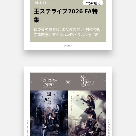
26.5.16
ともに創る
王ステライブ2026 FA特
集
あの夜の熱量は、まだ冷めない。月夜の仮
面舞踏会に寄せられたFAとうちわをご紹介
します
SKETCH
LIGHT UP YOUR EVERYDAY LIFE
LIGHT UP YOUR EVERYDAY LIFE