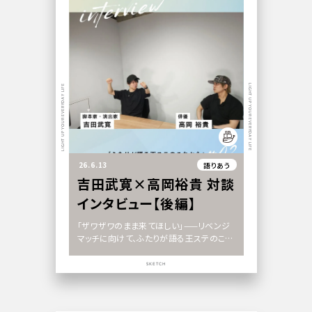
LIGHT UP YOUR EVERYDAY LIFE
LIGHT UP YOUR EVERYDAY LIFE
26.6.13
語りあう
吉田武寛×高岡裕貴 対談
インタビュー【後編】
「ザワザワのまま来てほしい」——リベンジ
マッチに向けて、ふたりが語る王ステのこれ
から」
SKETCH