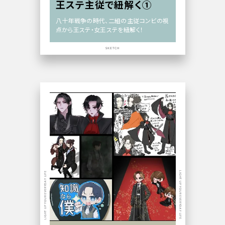
王ステ主従で紐解く①
八十年戦争の時代、二組の主従コンビの視
点から王ステ・女王ステを紐解く！
SKETCH
LIGHT UP YOUR EVERYDAY LIFE
LIGHT UP YOUR EVERYDAY LIFE