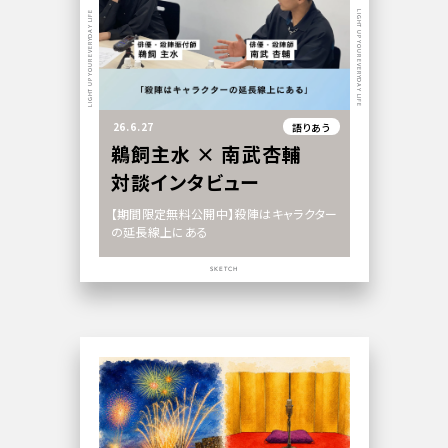
LIGHT UP YOUR EVERYDAY LIFE
LIGHT UP YOUR EVERYDAY LIFE
26.6.27
語りあう
鵜飼主水 × 南武杏輔
対談インタビュー
【期間限定無料公開中】殺陣はキャラクター
の延長線上にある
SKETCH