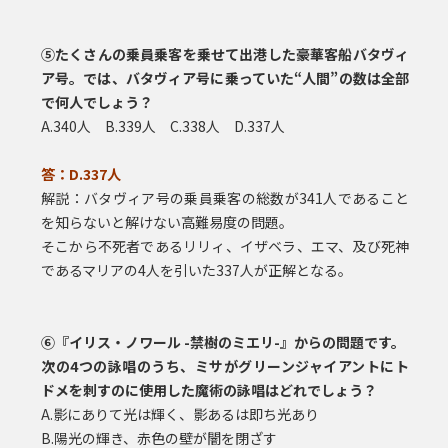
⑤たくさんの乗員乗客を乗せて出港した豪華客船バタヴィ
ア号。
では、バタヴィア号に乗っていた“人間”の数は全部
で何人でしょう？
A.340人 B.339人 C.338人 D.337人
答：D.337人
解説：バタヴィア号の乗員乗客の総数が341人であること
を知らないと解けない高難易度の問題。
そこから不死者であるリリィ、イザベラ、エマ、及び死神
であるマリアの4人を引いた337人が正解となる。
⑥『イリス・ノワール -禁樹のミエリ-』からの問題です。
次の4つの詠唱のうち、ミサがグリーンジャイアントにト
ドメを刺すのに使用した魔術の詠唱はどれでしょう？
A.影にありて光は輝く、影あるは即ち光あり
B.陽光の輝き、赤色の壁が闇を閉ざす