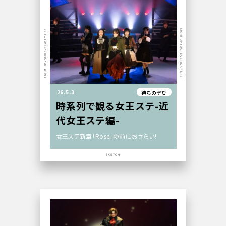
LIGHT UP YOUR EVERYDAY LIFE
LIGHT UP YOUR EVERYDAY LIFE
26.5.3
待ちのぞむ
時系列で観る女王ステ-近
代女王ステ編-
女王ステ新章「Rose」の前におさらい！
SKETCH