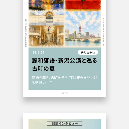
LIGHT UP YOUR EVERYDAY LIFE
LIGHT UP YOUR EVERYDAY LIFE
26.6.24
待ちのぞむ
麗和落語・新潟公演と巡る
古町の夏
落語を聴き、古町を歩き、夜は花火を見上げ
る新潟の一日
SKETCH