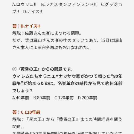
A.ロウリュ!! B.ラカスタンフィンランド!! C.グッジョ
ブ!! D.ナイス!!
答：D.ナイス!!
解説：佐藤さんの噺にまつわる問題。
だが、実は輝山さんの噺の中のセリフであり、当日は輝山
さん本人による完全再現もおこなわれた。
③『黄昏の王』からの問題です。
ウィレムたちオラニエ=ナッサウ家がかつて戦った“80年
戦争”が始まったのは、名誉革命の時代から見て約何年前
でしょう？
A.40年前 B.80年前 C.120年前 D.200年前
答：C.120年前
解説：『屍の王』から『黄昏の王』までの時間経過を問う
問題。
名誉革命と80年戦争開戦の年号を正確に把握していなくて