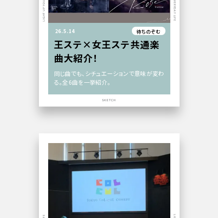
26.5.14
待ちのぞむ
王ステ×女王ステ共通楽
曲大紹介！
同じ曲でも、シチュエーションで意味が変わ
る。全6曲を一挙紹介。
SKETCH