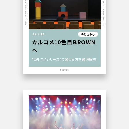
LIGHT UP YOUR EVERYDAY LIFE
LIGHT UP YOUR EVERYDAY LIFE
26.5.10
待ちのぞむ
カルコメ10色目BROWN
へ
“カルコメシリーズ”の楽しみ方を徹底解説
SKETCH