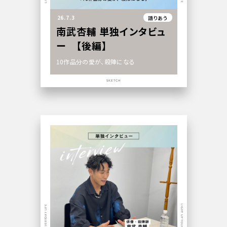
26.7.3
語りあう
南武杏輔 単独インタビュ
ー 【後編】
10作品分の愛が、殺陣になる
SKETCH