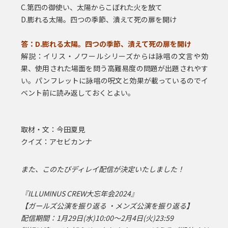
C.第四の御使い、太陽からこぼれた火を放て
D.膨れる太陽。四つの季節、潰えて死の扉を開け
答：D.膨れる太陽。四つの季節、潰えて死の扉を開け
解説：イリス・ノワールシリーズからは詠唱の文言や効
果、使用された場面を問う高難易度の問題が出題されやす
い。
パンフレットに詠唱の呪文と効果が載っているのでイ
ベント前に読み返しておくとよい。
取材・文：今田夏見
クイズ：アセビカンナ
また、このたびディレイ配信が決定いたしました！
『ILLUMINUS CREW大忘年会2024』
【ガールズ公演を振り返る ・メンズ公演を振り返る】
配信期間：1月29日(水)10:00～2月4日(火)23:59