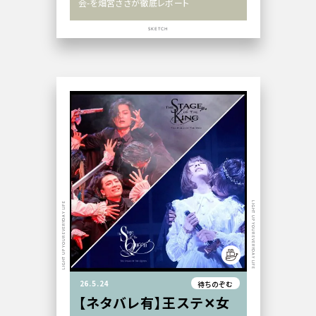
会-を畑宮ささが徹底レポート
SKETCH
LIGHT UP YOUR EVERYDAY LIFE
LIGHT UP YOUR EVERYDAY LIFE
26.5.24
待ちのぞむ
【ネタバレ有】王ステ✕女