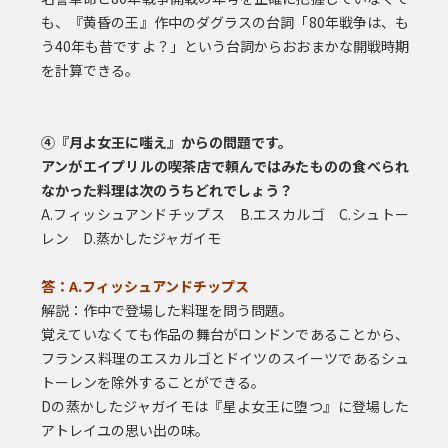
も、『黄昏の王』作中のダグラスの台詞「80年戦争は、も
う40年も昔ですよ？」という台詞からおおまかな開戦時期
を計算できる。
④『月よ女王に嗤え』からの問題です。
アンがエイプリルの喫茶店で頼んではみたものの食べられ
なかった料理は次のうちどれでしょう？
A.フィッシュアンドチップス B.エスカルゴ C.シュトー
レン D.蒸かしたジャガイモ
答：A.フィッシュアンドチップス
解説：作中で登場した料理を問う問題。
覚えていなくても作品の舞台がロンドンであることから、
フランス料理のエスカルゴとドイツのスイーツであるシュ
トーレンを除外することができる。
Dの蒸かしたジャガイモは『星よ女王に堕つ』に登場した
アトレイユの思い出の味。