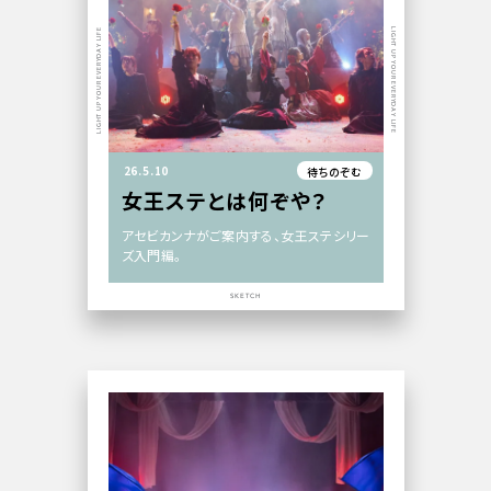
LIGHT UP YOUR EVERYDAY LIFE
LIGHT UP YOUR EVERYDAY LIFE
26.5.10
待ちのぞむ
女王ステとは何ぞや？
アセビカンナがご案内する、女王ステシリー
ズ入門編。
SKETCH