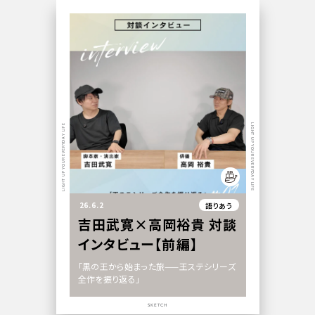
LIGHT UP YOUR EVERYDAY LIFE
LIGHT UP YOUR EVERYDAY LIFE
26.6.2
語りあう
吉田武寛×高岡裕貴 対談
インタビュー【前編】
「黒の王から始まった旅——王ステシリーズ
全作を振り返る」
SKETCH