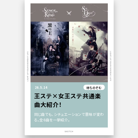
LIGHT UP YOUR EVERYDAY LIFE
LIGHT UP YOUR EVERYDAY LIFE
26.5.14
待ちのぞむ
王ステ×女王ステ共通楽
曲大紹介！
同じ曲でも、シチュエーションで意味が変わ
る。全6曲を一挙紹介。
SKETCH