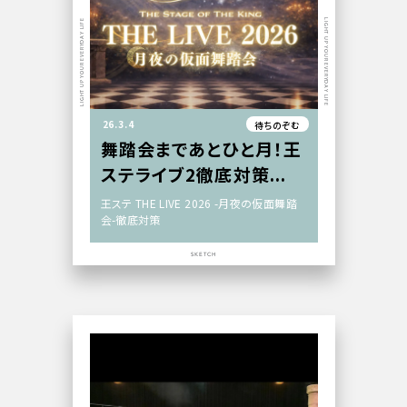
LIGHT UP YOUR EVERYDAY LIFE
LIGHT UP YOUR EVERYDAY LIFE
26.3.4
待ちのぞむ
舞踏会まであとひと月！王
ステライブ2徹底対策...
王ステ THE LIVE 2026 -月夜の仮面舞踏
会-徹底対策
SKETCH