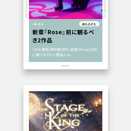
LIGHT UP YOUR EVERYDAY LIFE
LIGHT UP YOUR EVERYDAY LIFE
26.4.6
待ちのぞむ
新章『Rose』前に観るべ
き2作品
『女王虐殺』無料配信中。新章『Rose』の前
に観ておきたい理由とは。
SKETCH