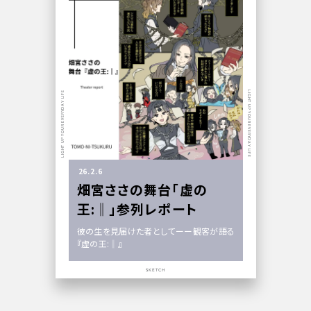
LIGHT UP YOUR EVERYDAY LIFE
LIGHT UP YOUR EVERYDAY LIFE
26.2.6
畑宮ささの舞台「虚の
王:‖」参列レポート
彼の生を見届けた者としてーー観客が語る
『虚の王:‖』
SKETCH