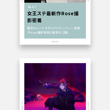
26.4.7
女王ステ最新作Rose撮
影密着
藍染カレン×モモコグミカンパニー。新章
『Rose』撮影現場の裏側を公開。
SKETCH