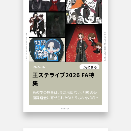
LIGHT UP YOUR EVERYDAY LIFE
LIGHT UP YOUR EVERYDAY LIFE
26.5.16
ともに創る
王ステライブ2026 FA特
集
あの夜の熱量は、まだ冷めない。月夜の仮
面舞踏会に寄せられたFAとうちわをご紹介
します
SKETCH