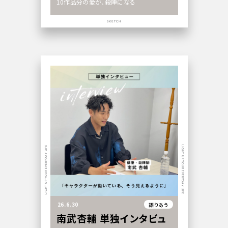
10作品分の愛が、殺陣になる
SKETCH
LIGHT UP YOUR EVERYDAY LIFE
LIGHT UP YOUR EVERYDAY LIFE
26.6.30
語りあう
南武杏輔 単独インタビュ