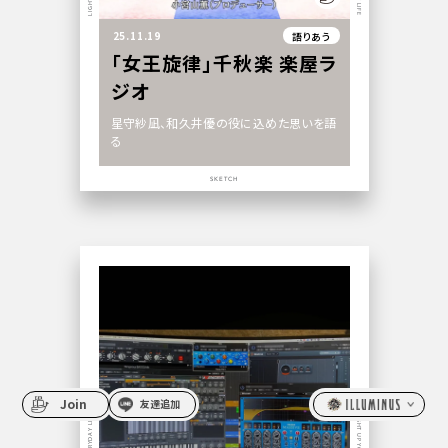
25.11.19
語りあう
「女王旋律」千秋楽 楽屋ラ
ジオ
星守紗凪、和久井優の役に込めた思いを語
る
SKETCH
Join
友達追加