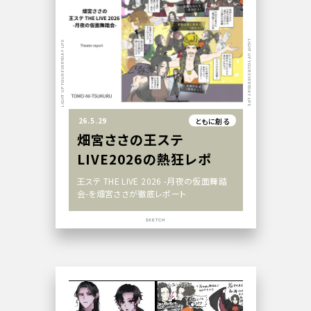
LIGHT UP YOUR EVERYDAY LIFE
LIGHT UP YOUR EVERYDAY LIFE
26.5.29
ともに創る
畑宮ささの王ステ
LIVE2026の熱狂レポ
王ステ THE LIVE 2026 -月夜の仮面舞踏
会-を畑宮ささが徹底レポート
SKETCH