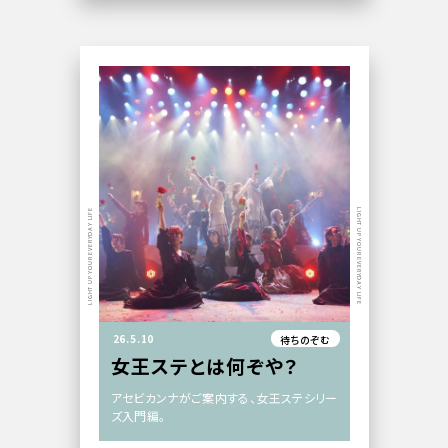
LIGHT UP YOUR EVERYDAY LIFE
LIGHT UP YOUR EVERYDAY LIFE
26.5.10
待ちのぞむ
女王ステとは何ぞや？
アセビカンナがご案内する、女王ステシリー
ズ入門編。