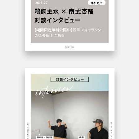
26.6.27
語りあう
鵜飼主水 × 南武杏輔
対談インタビュー
【期間限定無料公開中】殺陣はキャラクター
の延長線上にある
SKETCH
LIGHT UP YOUR EVERYDAY LIFE
LIGHT UP YOUR EVERYDAY LIFE