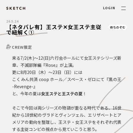
LOGIN
26.5.24
【ネタバレ有】王ステ✕女王ステ主従
待ちのぞむ
で紐解く①
CREW限定
来る7/2(木)〜12(日)六行会ホールにて女王ステシリーズ新
章、不滅部隊編『Rose』が上演。
更に8月20日（木）〜23日（日）には
こくみん共済 coop ホール／スペース・ゼロにて『黒の王
-Revenge-』
と、今年の夏は
女王ステと王ステの夏
！
そこで今回は両シリーズの物語が重なる時代である、16世
紀から18世紀のヴラドとヴィンツェル、エリザベートとア
メリアの動向を整理し、王ステ・女王ステをそれぞれ代表
する主従コンビの視点から見ていこうと思う。