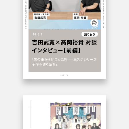
LIGHT UP YOUR EVERYDAY LIFE
LIGHT UP YOUR EVERYDAY LIFE
26.6.2
語りあう
吉田武寛×高岡裕貴 対談
インタビュー【前編】
「黒の王から始まった旅——王ステシリーズ
全作を振り返る」
SKETCH