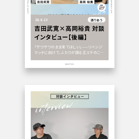
26.6.13
語りあう
吉田武寛×高岡裕貴 対談
インタビュー【後編】
「ザワザワのまま来てほしい」——リベンジ
マッチに向けて、ふたりが語る王ステのこれ
から」
SKETCH