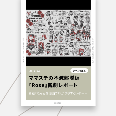
LIGHT UP YOUR EVERYDAY LIFE
LIGHT UP YOUR EVERYDAY LIFE
26.7.22
ともに創る
ママステの不滅部隊編
『Rose』観劇レポート
新章『Rose』を漫画でわかりやすくレポート
SKETCH