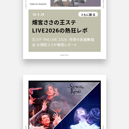
26.5.29
ともに創る
畑宮ささの王ステ
LIVE2026の熱狂レポ
王ステ THE LIVE 2026 -月夜の仮面舞踏
会-を畑宮ささが徹底レポート
SKETCH