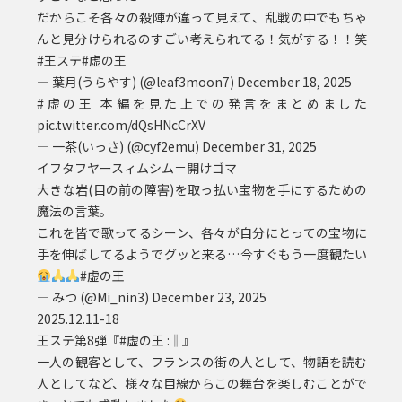
だからこそ各々の殺陣が違って見えて、乱戦の中でもちゃ
んと見分けられるのすごい考えられてる！気がする！！笑
#王ステ
#虚の王
— 葉月(うらやす) (@leaf3moon7)
December 18, 2025
#虚の王
本編を見た上での発言をまとめました
pic.twitter.com/dQsHNcCrXV
— 一茶(いっさ) (@cyf2emu)
December 31, 2025
イフタフヤースィムシム＝開けゴマ
大きな岩(目の前の障害)を取っ払い宝物を手にするための
魔法の言葉。
これを皆で歌ってるシーン、各々が自分にとっての宝物に
手を伸ばしてるようでグッと来る…今すぐもう一度観たい
#虚の王
— みつ (@Mi_nin3)
December 23, 2025
2025.12.11-18
王ステ第8弾『
#虚の王
:‖』
一人の観客として、フランスの街の人として、物語を読む
人としてなど、様々な目線からこの舞台を楽しむことがで