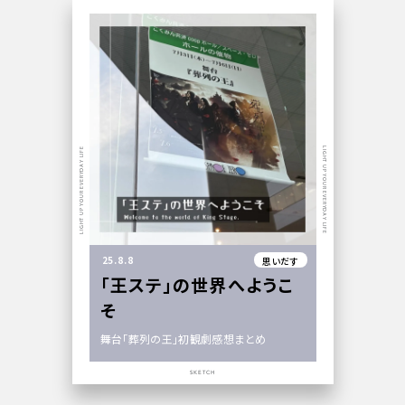
LIGHT UP YOUR EVERYDAY LIFE
LIGHT UP YOUR EVERYDAY LIFE
25.8.8
思いだす
「王ステ」の世界へようこ
そ
舞台「葬列の王」初観劇感想まとめ
SKETCH