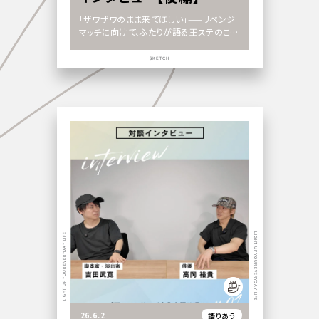
「ザワザワのまま来てほしい」——リベンジ
マッチに向けて、ふたりが語る王ステのこれ
から」
SKETCH
LIGHT UP YOUR EVERYDAY LIFE
LIGHT UP YOUR EVERYDAY LIFE
26.6.2
語りあう