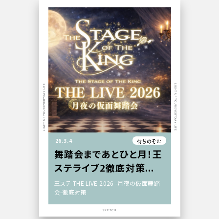
LIGHT UP YOUR EVERYDAY LIFE
LIGHT UP YOUR EVERYDAY LIFE
26.3.4
待ちのぞむ
舞踏会まであとひと月！王
ステライブ2徹底対策...
王ステ THE LIVE 2026 -月夜の仮面舞踏
会-徹底対策
SKETCH