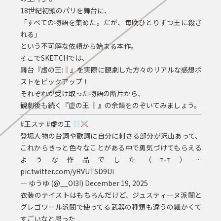
18世紀初頭のパリを舞台に、
「すべての物語を集めた。だが、毎晩ひとりずつ王に殺さ
れる」
という不可解な依頼から始まる本作。
そこでSKETCHでは、
舞台『虚の王:‖』を実際に観劇した方々のリアルな感想ポ
ストをピックアップ！
それぞれが受け取った物語の断片から、
観劇後も続く『虚の王:‖』の余韻をのぞいてみましょう。
#王ステ
#虚の王
登場人物の台詞や歌詞に自分に刺さる部分が沢山あって、
これからきっと色々なことがある中で勇気づけてもらえる
ような作品でした（т-т）…
pic.twitter.com/yRVUTSD9Ui
— ゆうゆ (@__OI3I)
December 19, 2025
衣装のテイストはもちろんだけど、ジュスティーヌ派閥と
グレゴワール派閥で使ってる武器の種類も違うの細かくて
すごいなと思った