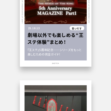
LIGHT UP YOUR EVERYDAY LIFE
LIGHT UP YOUR EVERYDAY LIFE
25.10.13
思いだす
劇場以外でも楽しめる“王
ステ体験”まとめ！
『王ステ』5周年記念──シリーズをもっと
楽しむための完全ガイド！
SKETCH