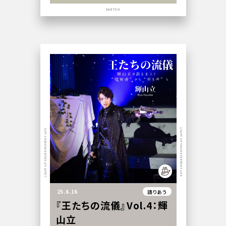
SKETCH
LIGHT UP YOUR EVERYDAY LIFE
LIGHT UP YOUR EVERYDAY LIFE
25.6.16
語りあう
『王たちの流儀』Vol.4：輝
山立