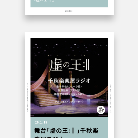
SKETCH
LIGHT UP YOUR EVERYDAY LIFE
LIGHT UP YOUR EVERYDAY LIFE
26.1.19
舞台「虚の王:‖」千秋楽