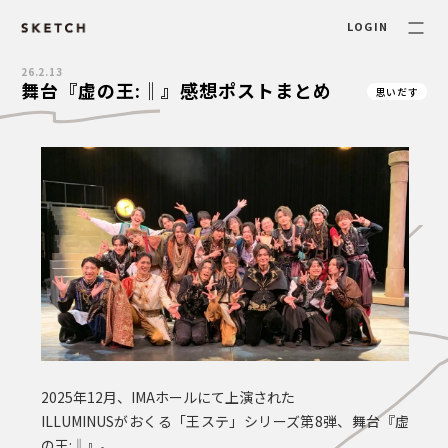
LOGIN
26.2.13
舞台『虚の王:‖』感想ポストまとめ
思いだす
2025年12月、IMAホールにて上演された
ILLUMINUSがおくる「王ステ」シリーズ第8弾、舞台『虚
の王:‖』。