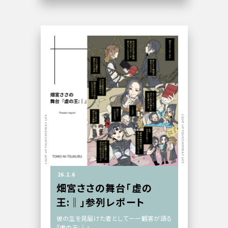
LIGHT UP YOUR EVERYDAY LIFE
LIGHT UP YOUR EVERYDAY LIFE
26.2.6
畑宮ささの舞台「虚の
王:‖」参列レポート
彼の生を見届けた者としてーー観客が語る
『虚の王:‖』