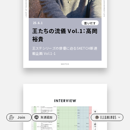
LIGHT UP YOUR EVERYDAY LIFE
LIGHT UP YOUR EVERYDAY LIFE
25.6.1
思いだす
王たちの流儀 Vol.1：高岡
裕貴
王ステシリーズの俳優に迫るSKETCH新連
載企画 Vol.1-1
SKETCH
Join
友達追加