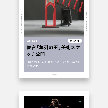
LIGHT UP YOUR EVERYDAY LIFE
LIGHT UP YOUR EVERYDAY LIFE
25.8.12
思いだす
舞台「葬列の王」美術スケ
ッチ公開
「葬列の王」の世界をかたちづくる、舞台美
術を公開！
SKETCH