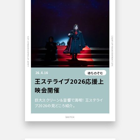
LIGHT UP YOUR EVERYDAY LIFE
LIGHT UP YOUR EVERYDAY LIFE
26.4.16
待ちのぞむ
王ステライブ2026応援上
映会開催
巨大スクリーン＆音響で満喫！ 王ステライ
ブ2026の見どころ紹介。
SKETCH