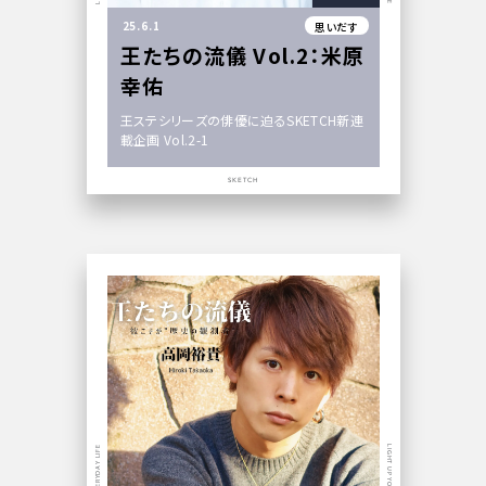
25.6.1
思いだす
王たちの流儀 Vol.2：米原
幸佑
王ステシリーズの俳優に迫るSKETCH新連
載企画 Vol.2-1
SKETCH