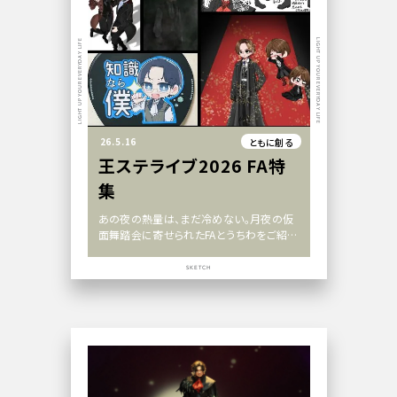
LIGHT UP YOUR EVERYDAY LIFE
LIGHT UP YOUR EVERYDAY LIFE
26.5.16
ともに創る
王ステライブ2026 FA特
集
あの夜の熱量は、まだ冷めない。月夜の仮
面舞踏会に寄せられたFAとうちわをご紹介
します
SKETCH