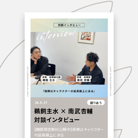
LIGHT UP YOUR EVERYDAY LIFE
LIGHT UP YOUR EVERYDAY LIFE
26.6.27
語りあう
鵜飼主水 × 南武杏輔
対談インタビュー
【期間限定無料公開中】殺陣はキャラクター
の延長線上にある