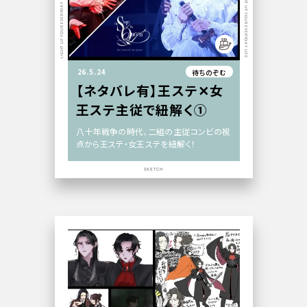
LIGHT UP YOUR EVERYDAY LIFE
LIGHT UP YOUR EVERYDAY LIFE
26.5.24
待ちのぞむ
【ネタバレ有】王ステ✕女
王ステ主従で紐解く①
八十年戦争の時代、二組の主従コンビの視
点から王ステ・女王ステを紐解く！
SKETCH