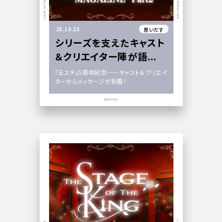
25.10.23
思いだす
シリーズを支えたキャスト
＆クリエイター陣が語...
『王ステ』5周年記念──キャスト＆クリエイ
ターからメッセージが到着！
SKETCH