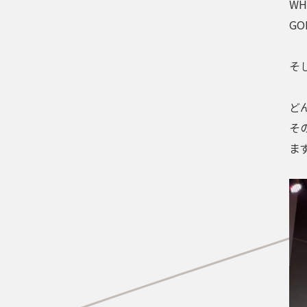
WH
GO
そ
ど
そ
ま