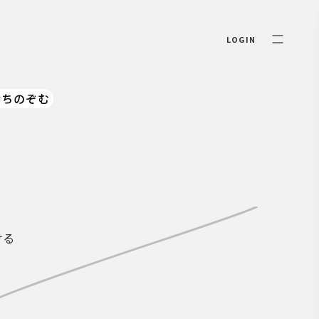
LOGIN
待ちのぞむ
ける