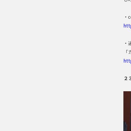
・c
htt
・
「
htt
２