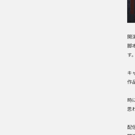
開
脚
す
キ
作
時
思
配