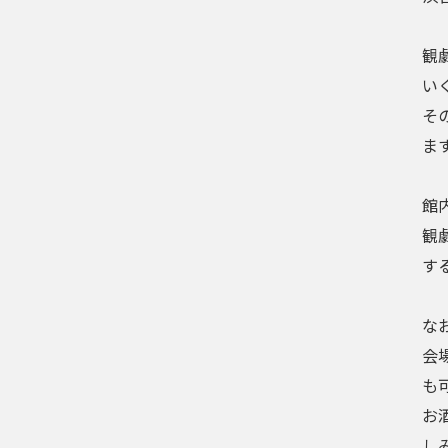
観
い
そ
ま
館
観
す
な
会
も
お
し