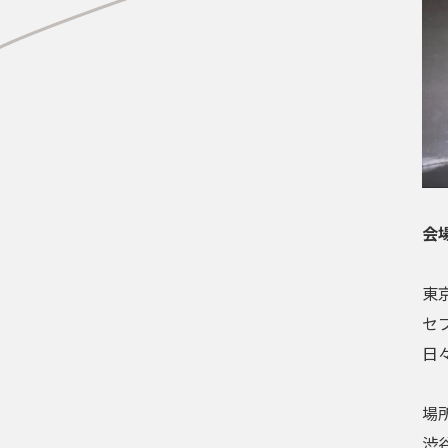
会
東
セ
日
場所
渋