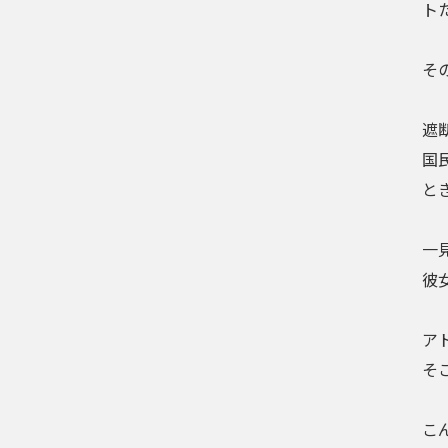
ト
そ
遮
国
と
一
彼
ア
そ
こ