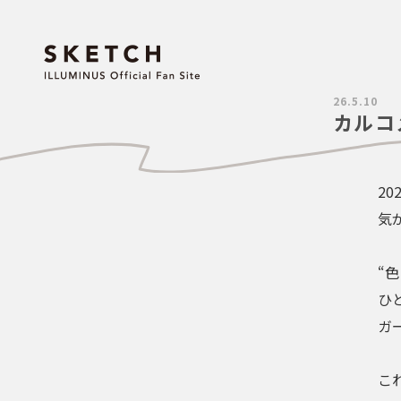
26.5.10
カルコ
20
気
“
ひ
ガ
こ