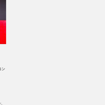
コン
す。