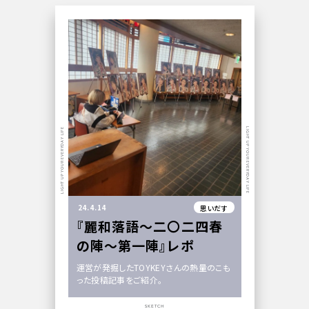
LIGHT UP YOUR EVERYDAY LIFE
LIGHT UP YOUR EVERYDAY LIFE
24.4.14
思いだす
『麗和落語〜二〇二四春
の陣〜第一陣』レポ
運営が発掘したTOYKEYさんの熱量のこも
った投稿記事をご紹介。
SKETCH