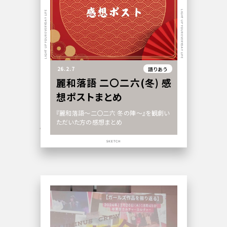
LIGHT UP YOUR EVERYDAY LIFE
LIGHT UP YOUR EVERYDAY LIFE
26.2.7
語りあう
麗和落語 二〇二六(冬) 感
想ポストまとめ
『麗和落語～二〇二六 冬の陣～』を観劇い
ただいた方の感想まとめ
SKETCH