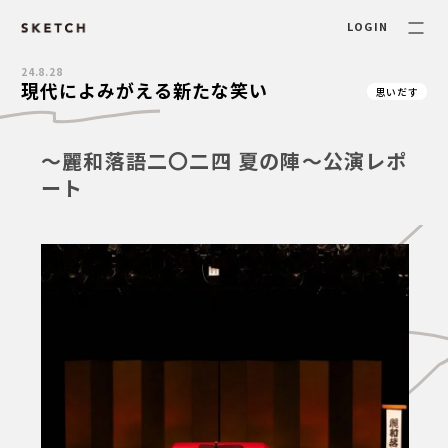
LOGIN
24.8.28
現代によみがえる新たな笑い
思いだす
～麗和落語二〇二四 夏の陣～公演レポ
ート