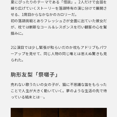
夏にぴったりのテーマである「怪談」。2人だけで会話を
繰り広げていくストーリーを落語特有の演じ分けで展開さ
せる、1席目からなかなかのカロリーだ。
初の落語挑戦とありフレッシュさが全面に出ていた彼女だ
が、枕では斬新なコール＆レスポンスを行い観客の心を鷲
掴みに。
2公演目では少し緊張が和らいだのか枕もアドリブもパワ
ーアップを見せて、同じ人物の同じ噺とは思えぬ驚きも見
られた。
駒形友梨「祭囃子」
売れない歌うたいの女の子が、猫に不思議な笛をもらった
ことで人生が大きく動いていく。夢のような生活の先で待
っている結末とは…。