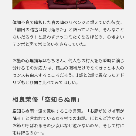
体調不良で降板した春の陣のリベンジと燃えていた彼女。
「前回の稽古は抜け落ちた」と語っていたが、そんなこと
ないだろう！と思わずツッコミたくなるほどの、心地よい
テンポと声で常に笑いをさらっていた。
お墨の心理描写はもちろん、何人もの村人をも瞬時に演じ
分けるその対応力は、稽古の賜物だけでなくきっと本人の
センスも由来するところだろう。1部と2部で異なったアド
リブもぜひ聞き比べてみてほしい。
相良茉優「空知らぬ雨」
空知らぬ雨…涙を意味するこの言葉。「お節が泣けば雨が
降る」と言われているある村でのお話。ほとんど泣かない
お節と呼ばれるその少女はなぜ泣かないのか、そして村に
雨は降るのか…。