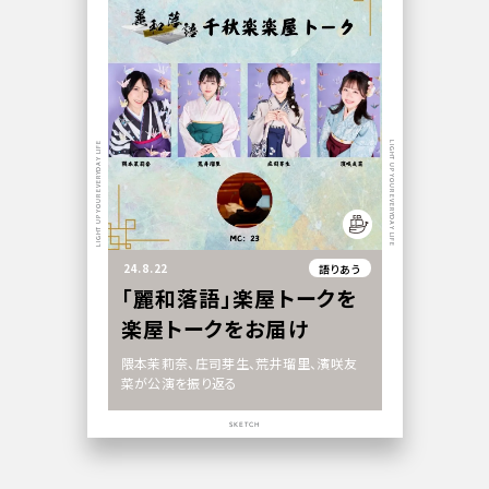
LIGHT UP YOUR EVERYDAY LIFE
LIGHT UP YOUR EVERYDAY LIFE
24.8.22
語りあう
「麗和落語」楽屋トークを
楽屋トークをお届け
隈本茉莉奈、庄司芽生、荒井瑠里、濱咲友
菜が公演を振り返る
SKETCH