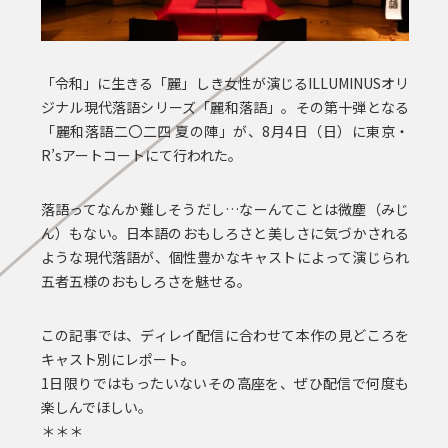
「令和」に生きる「麗」しき女性が演じるILLUMINUSオリ
ジナル現代落語シリーズ「麗和落語」。その第十弾となる
「麗和落語二〇二四 夏の陣」が、8月4日（日）に東京・
R’sアートコートにて行われた。
落語ってなんか難しそうだし…なーんてことは微塵（みじ
ん）もない。日本語のおもしろさと美しさに気づかされる
ような現代落語が、個性豊かなキャストによって演じられ
五者五様のおもしろさを魅せる。
この記事では、ディレイ配信に合わせて本作の見どころを
キャスト別にレポート。
1日限りではもったいないその高座を、ぜひ配信で何度も
楽しんでほしい。
＊＊＊