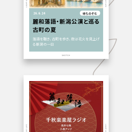
26.6.24
待ちのぞむ
麗和落語・新潟公演と巡る
古町の夏
落語を聴き、古町を歩き、夜は花火を見上げ
る新潟の一日
SKETCH