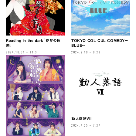
TOKYO COL-CUL COMEDY〜
Reading in the dark『春琴の佐
BLUE〜
助』
2024.9.19 – 9.22
2024.10.31 – 11.3
勤人落語VII
2024.7.25 – 7.27