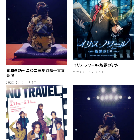
イリス・ノワール-焔罪のミサ-
麗和落語～二〇二三夏の陣～東京
2023.6.10 – 6.18
公演
2023.7.13 – 7.17