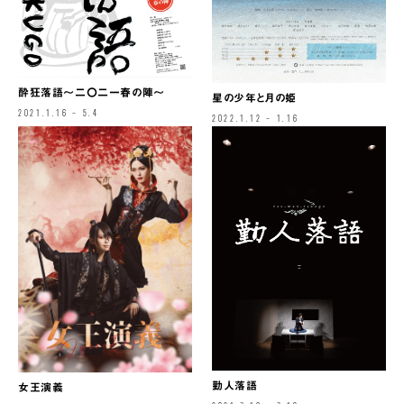
酔狂落語～二〇二一春の陣～
星の少年と月の姫
2021.1.16 – 5.4
2022.1.12 – 1.16
勤人落語
女王演義