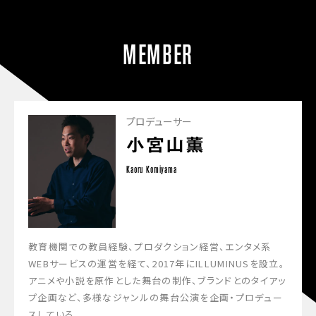
MEMBER
プロデューサー
小宮山薫
Kaoru Komiyama
教育機関での教員経験、プロダクション経営、エンタメ系
WEBサービスの運営を経て、2017年にILLUMINUSを設立。
アニメや小説を原作とした舞台の制作、ブランドとのタイアッ
プ企画など、多様なジャンルの舞台公演を企画・プロデュー
スしている。