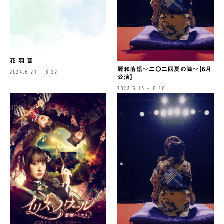
花 羽 音
麗和落語～二〇二四夏の陣～【6月
2024.6.21 – 6.22
公演】
2023.6.15 – 6.16