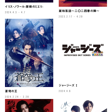
イリス・ノワール-禁樹のミエリ-
麗和落語～二〇二四春の陣～
2024.4.3 – 4.7
2023.2.17 – 4.29
ジャージーズ Ⅰ
蒼穹の王
2024.4.6
2024.2.24 – 2.28