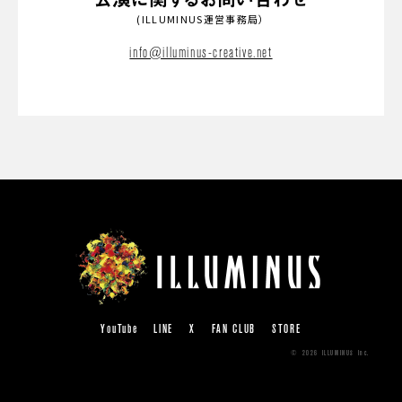
(ILLUMINUS運営事務局）
info@illuminus-creative.net
YouTube
LINE
X
FAN CLUB
STORE
© 2026 ILLUMINUS Inc.