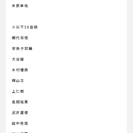
米原幸佑
※以下50音順
網代将悟
安孫子宏輔
大谷誠
木村優良
輝山立
上仁樹
高岡裕貴
武井雷俊
田中克哉