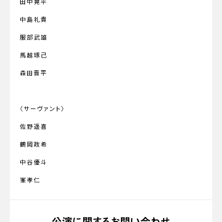
田中晃平
中島礼貴
服部武雄
馬越琢己
森田晋平
〈サーヴァント〉
佐野遥喜
鶴岡政希
中谷優斗
峯孝仁
公演に関するお問い合わせ