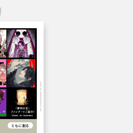
LIGHT UP YOUR EVERYDAY LIFE
ともに創る