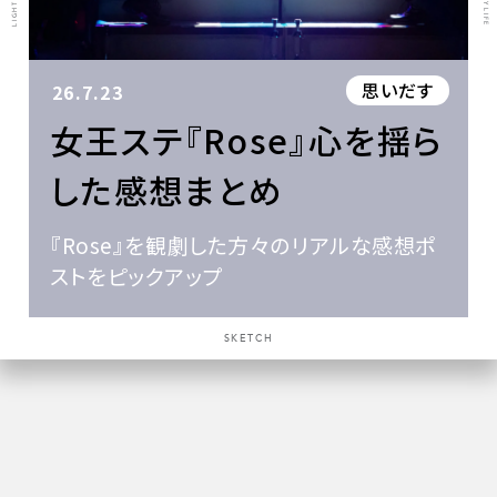
思いだす
26.7.23
女王ステ『Rose』心を揺ら
した感想まとめ
『Rose』を観劇した方々のリアルな感想ポ
ストをピックアップ
SKETCH