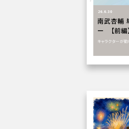
26.6.30
南武杏輔 
ー 【前編
キャラクターが動