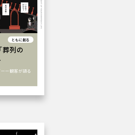
LIGHT UP YOUR EVERYDAY LIFE
ともに創る
「葬列の
ト
てーー観客が語る