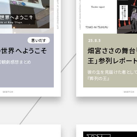
LIGHT UP YOUR EVERYDAY LIFE
LIGHT UP YOUR EVERYDAY LIFE
思いだす
25.8.5
の世界へようこそ
畑宮ささの舞台
王」参列レポー
初観劇感想まとめ
彼の生を見届けた者とし
『葬列の王』
SKETCH
SKETCH