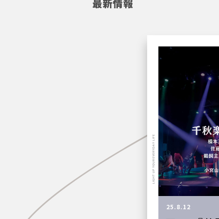
最新情報
LIGHT UP YOUR EVERYDAY LIFE
25.8.12