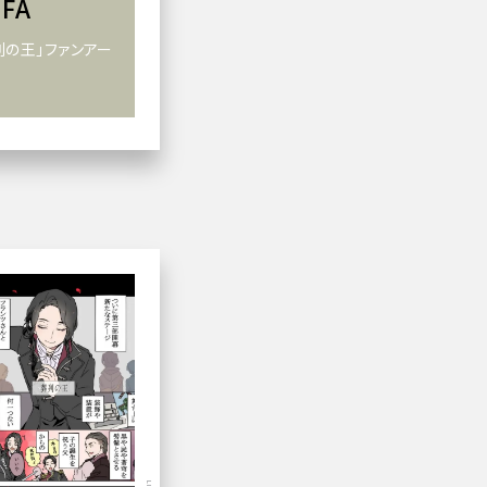
FA
列の王」ファンアー