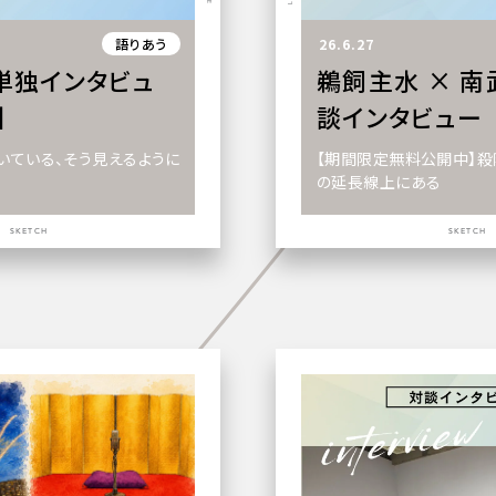
語りあう
26.6.27
単独インタビュ
鵜飼主水 × 
】
談インタビュー
いている、そう見えるように
【期間限定無料公開中】殺
の延長線上にある
SKETCH
SKETCH