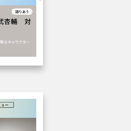
語りあう
南武杏輔 対
陣はキャラクター