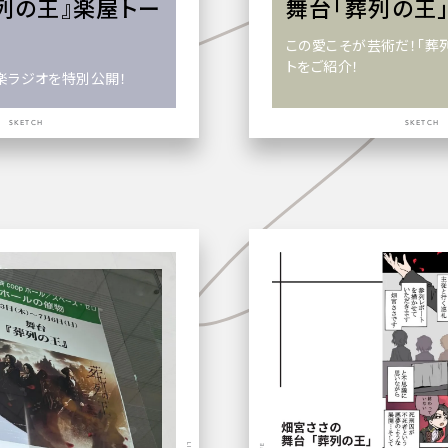
列の王』楽屋トー
舞台「葬列の王」
け
この愛こそが芸術だ！「葬
トをご紹介！
秋楽ラジオを特別公開！
SKETCH
SKETCH