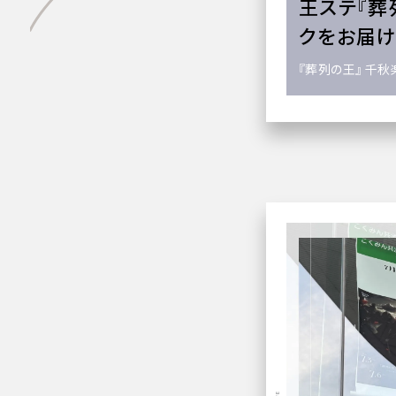
王ステ『葬
クをお届
『葬列の王』 千