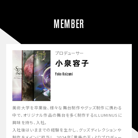
MEMBER
プロデューサー
小泉容子
Yoko Koizumi
美術大学を卒業後、様々な舞台制作やグッズ制作に携わる
中で、オリジナル作品の舞台を多く制作するILLUMINUSに
興味を持ち、入社。
入社後はいままでの経験を生かし、グッズディレクションや
制作をメインに担当し、2024年「黄昏の王」よりプロデュー