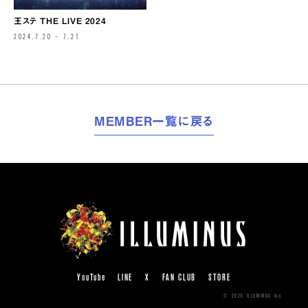
王ステ THE LIVE 2024
2024.7.20 – 7.21
MEMBER一覧に戻る
YouTube
LINE
X
FAN CLUB
STORE
© 2026 ILLUMINUS Inc.