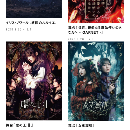
イリス・ノワール -終園のルルイエ-
舞台「拝啓、親愛なる魔法使いのあ
2026.2.25 – 3.1
なたへ – GARNET -」
2026.1.28 – 2.1
舞台「虚の王:‖」
舞台「女王旋律」