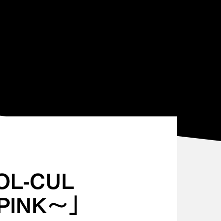
OL-CUL
PINK〜」