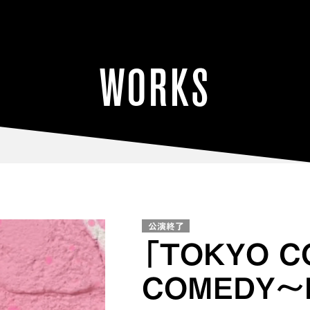
WORKS
公演終了
「TOKYO C
COMEDY〜