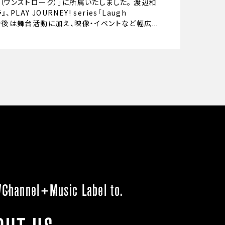
E（ワンストローク）」に所属いたしました。 渡辺和
Y JOURNEY! series「Laugh
 今後は舞台活動に加え、映像・イベントなど幅広...
W
Channel+
Music Label to.