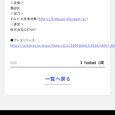
＜主催＞
墨田区
＜協力＞
すみだ北斎美術館（
https://hokusai-museum.jp/
）
＜運営＞
株式会社GATARI
●プレスリリース
https://prtimes.jp/main/html/rd/p/000000063.000034007.ht
X
Facebook
LINE
SHARE
一覧へ戻る