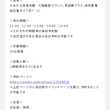
＜会場＞
すみだ北斎美術館 ４階展望ラウンジ、常設展プラス（東京都墨
田区亀沢２丁目７−２）
＜受付時間＞
11:00／12:00／13:00／14:00／15:00
※それぞれの時間帯の事前予約制
※当日空きがある場合は当日予約も可能です
＜所要時間＞
30分程度
＜体験人数＞
１時間帯あたり2名まで
＜予約ページ＞
https://peatix.com/group/12084926
※上記ページから各日程のイベントページを選び、予約すること
が可能です
＜言語＞
日本語／英語