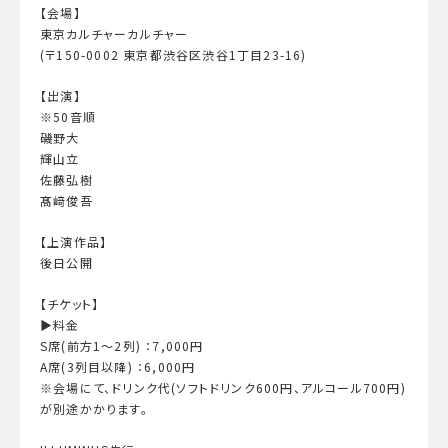
【会場】
東京カルチャーカルチャー
(〒150-0002 東京都渋谷区渋谷1丁目23-16)
【出演】
※50音順
磯野大
輝山立
佐藤弘樹
髙﨑俊吾
【上演作品】
後日公開
【チケット】
▶︎料金
S席(前方1～2列) ：7,000円
A席(3列目以降) ：6,000円
※会場にて、ドリンク代(ソフトドリンク600円、アルコール700円)
が別途かかります。