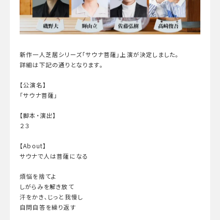
新作一人芝居シリーズ「サウナ菩薩」上演が決定しました。
詳細は下記の通りとなります。
【公演名】
「サウナ菩薩」
【脚本・演出】
２３
【About】
サウナで人は菩薩になる
煩悩を捨てよ
しがらみを解き放て
汗をかき、じっと我慢し
自問自答を繰り返す