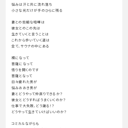
悩みは汗と共に流れ落ち
小さな光だけが手のひらに残る
妻との些細な喧嘩は
彼女とのこの先は
生きていくと言うことは
これから歩いていく道は
全て、サウナの中にある
裸になって
菩薩になって
悟りを開くのです
菩薩となって
日々疲れた男が
悩みおおき男が
妻とどうやって仲直りできるか？
彼女とどうすればうまくいくのか？
仕事で大失敗、どう謝る！？
どうやって生きていけばいいのか？
コミカルながらも