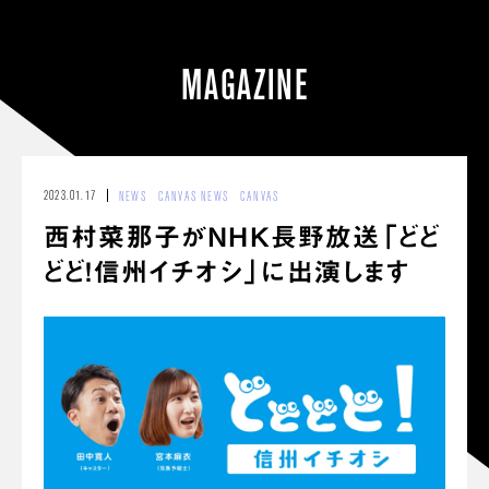
MAGAZINE
2023.01.17
NEWS
CANVAS NEWS
CANVAS
西村菜那子がNHK長野放送「どど
どど！信州イチオシ」に出演します