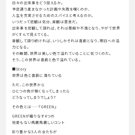
日々の出来事をどう捉えるか。
予定通り進まなかった計画や失敗を嘆くのか、
人生を充実させるためのスパイスと考えるのか。
いつだって悲観は気分、楽観は意思だ。
出来事を悲観して語れば、それは愚痴や不満となり、やがて世界
がくすんで見えてくる。
楽観して語り続ければ、いつしかそれは喜劇となり、明日への活
力となる。
その瞬間、世界は美しい色で溢れていることに気づくのだ。
そう、この世界は喜劇と色で溢れている。
■Story
世界は色と喜劇に満ちている
ただ、この世界から
ひとつの色が無くなってしまったら
どうなってしまうでしょう？
その色とは……『GREEN』
GREENが織りなす4つの
他愛もない馬鹿馬鹿しいコント
彩り豊かな5人の女たちが