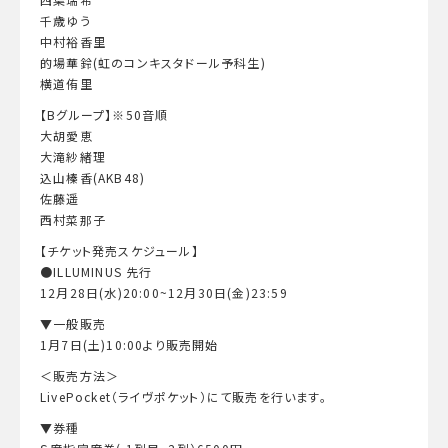
千歳ゆう
中村裕香里
的場華鈴(虹のコンキスタドール予科生)
横道侑里
【Bグループ】※50音順
大胡愛恵
大滝紗緒理
込山榛香(AKB48)
佐藤遥
西村菜那子
【チケット発売スケジュール】
●ILLUMINUS 先行
12月28日(水)20:00~12月30日(金)23:59
▼一般販売
1月7日(土)10:00より販売開始
＜販売方法＞
LivePocket（ライヴポケット​）にて販売を行います。
▼券種