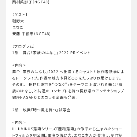
西村菜那子（NGT48)
【ゲスト】
磯野大
まなこ
安藤 千伽奈（NGT48)
【プログラム】
1部 舞台「家族のはなし」2022 PRイベント
<内容>
舞台「家族のはなし」2022 へ出演するキャストと原作者鉄拳によ
るトークライブ。作品の魅力や見どころをたっぷりお届けします。
その他、「長野と東京を“つなぐ”」をテーマに上演される舞台「家
族のはなし」と共通のコンセプトを持つ長野県のアンテナショップ
銀座NAGANOとのコラボ企画も発表。
2部 映画「時つ風を待つ」試写会
<内容>
ILLUMINUS落語シリーズ「麗和落語」の作品から生まれたショー
トフィルムを初公開。主演の磯野大、まなこ本人が登壇し、制作秘