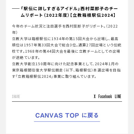
「駅伝に詳しすぎるアイドル」西村菜那子のチー
ムリポート（2022年度）【立教箱根駅伝2024】
今年のチーム状況と注目選手を西村菜那子がリポート。（2022
年）
立教大学は箱根駅伝に1934年の第15回大会から出場し、最高
順位は1957年第33回大会で総合3位。通算27回出場という伝統
校です。1968年の第44回大会を最後に立教チームとしての出場
が途絶ています。
立教大学創立150周年に向けた記念事業として、2024年1月の
東京箱根間往復大学駅伝競走（以下、箱根駅伝）本選出場を目指
す「立教箱根駅伝2024」事業に取り組んでいます。
X
Facebook
LINE
SHARE
CANVAS TOP に戻る