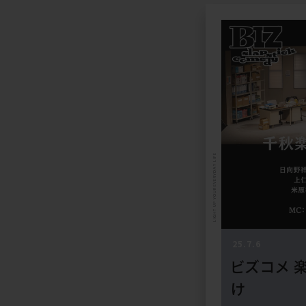
LIGHT UP YOUR EVERYDAY LIFE
25.7.6
ビズコメ 
け