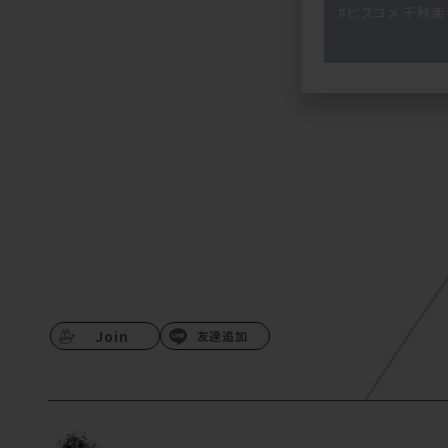
#ビズコメ 千秋
Join
友達追加