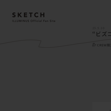
25.5.30
“ビズ
CREW限