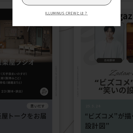
ILLUMINUS CREWとは？
LIGHT UP YOUR EVERYDAY LIFE
LIGHT UP YOUR EVERYDAY LIFE
思いだす
25.5.24
楽屋トークをお届
“ビズコメ”が描
設計図”