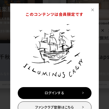
このコンテンツは会員限定です
LIGHT UP YOUR EVERYDAY LIFE
LIGHT UP YOUR EVERYDAY LIFE
思いだす
26.4.17
 千秋楽 楽屋ラジ
舞台「BIZ slaps
comed...
ルなトークを是非！
ここでしか読めない特別対
SKETCH
SKETCH
ログインする
ファンクラブ登録はこちら