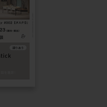
LIGHT UP YOUR EVERYDAY LIFE
語りあう
tick
談を是非！