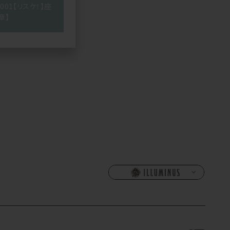
y #001【リスケ！】座
章】