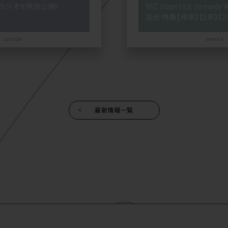
楽ラジオを特別公開！
BIZ slapstick comed
談会 特集【序章】【1章】【2
SKETCH
SKETCH
最新情報一覧